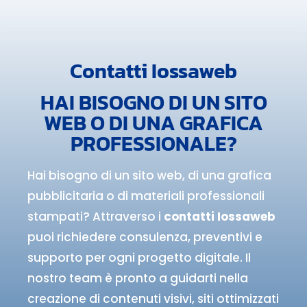
Contatti Iossaweb
HAI BISOGNO DI UN SITO
WEB O DI UNA GRAFICA
PROFESSIONALE?
Hai bisogno di un sito web, di una grafica
pubblicitaria o di materiali professionali
stampati? Attraverso i
contatti Iossaweb
puoi richiedere consulenza, preventivi e
supporto per ogni progetto digitale. Il
nostro team è pronto a guidarti nella
creazione di contenuti visivi, siti ottimizzati