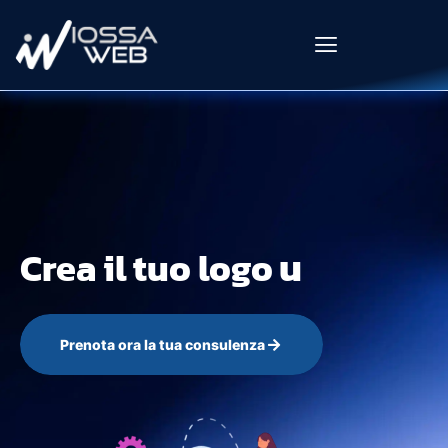
u
n
i
Crea il tuo logo
Prenota ora la tua consulenza