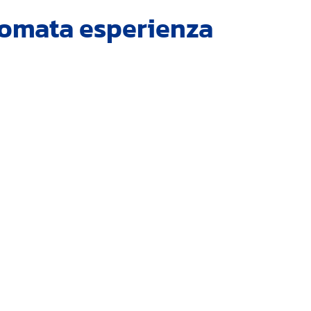
omata esperienza
0
+
Preventivi inviati
C
ZATI PER RISTORANTI E AZIEND