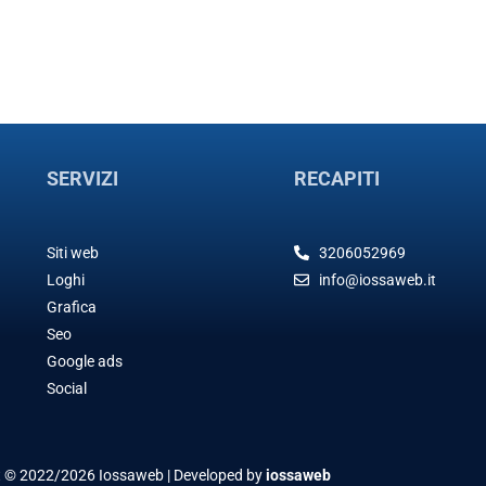
SERVIZI
RECAPITI
Siti web
3206052969
Loghi
info@iossaweb.it
Grafica
Seo
Google ads
Social
t © 2022/2026 Iossaweb | Developed by
iossaweb