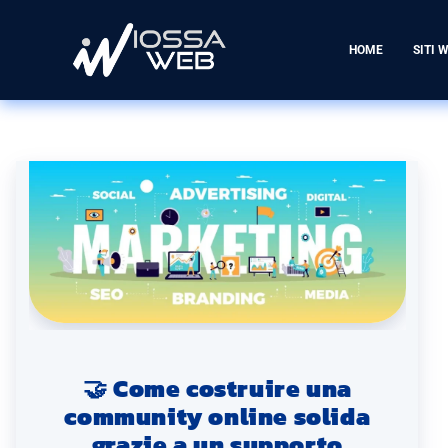
HOME
SITI 
🤝 Come costruire una
community online solida
grazie a un supporto