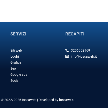
SERVIZI
RECAPITI
Siti web
3206052969
Loghi
info@iossaweb.it
Grafica
Seo
Google ads
Social
t © 2022/2026 Iossaweb | Developed by
iossaweb