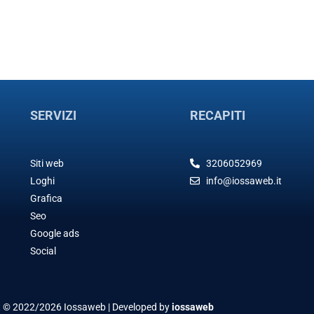
SERVIZI
RECAPITI
Siti web
3206052969
Loghi
info@iossaweb.it
Grafica
Seo
Google ads
Social
t © 2022/2026 Iossaweb | Developed by
iossaweb