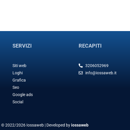
SERVIZI
RECAPITI
Siti web
3206052969
Loghi
info@iossaweb.it
Grafica
Seo
Google ads
Social
t © 2022/2026 Iossaweb | Developed by
iossaweb