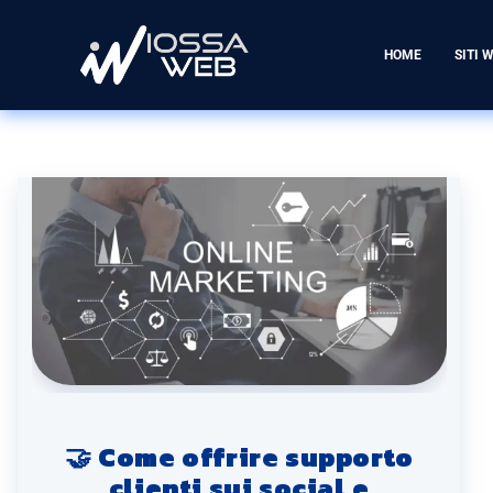
HOME
SITI 
🤝 Come offrire supporto
clienti sui social e