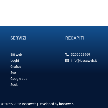
SERVIZI
RECAPITI
Siti web
3206052969
Loghi
info@iossaweb.it
Grafica
Seo
Google ads
Social
t © 2022/2026 Iossaweb | Developed by
iossaweb