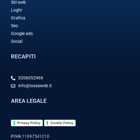
Siti web
Loghi
Grafica
Seo
Google ads
Social
RECAPITI
3206052969
info@iossaweb.it
AREA LEGALE
Privacy Policy
Cookie Policy
P.IVA
11097541210