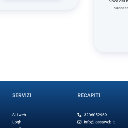
voce del 
success
SERVIZI
RECAPITI
Siti web
3206052969
Loghi
info@iossaweb.it